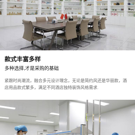
验，更与酒店成本、环保责任紧密相连。
金坛一次性酒店用品：便捷与卫生的酒店之选
08-26
一次性酒店用品并非新生事物，其发展历程可
追溯至几十年前。起初，简单的一次性牙刷、
梳子等产品，旨在为宾客提供便利。随着时代...
扬州卓韵酒店用品 - 一站式采购的卓越之选
08-26
在竞争激烈的酒店用品市场中，扬州卓韵酒店
款式丰富多样
用品脱颖而出，以 “品质铸就卓越，一站式采购
多种选择,才是采购的基础
2026 马年新春贺词｜卓韵酒店用品：以卓然品质，赴新岁华章
02-17
的安心之选” 为核心理念，为酒店行业...
金驹踏春来，瑞气盈门庭。值此 2026 丙午马年
紧跟时尚潮流，融合多元设计理念，无论是简约风还是华丽款，酒
新春佳节，卓韵酒店用品向长期以来信任、支
店用品款式繁多，满足不同酒店独特装饰风格需求.
持我们的新老客户、合作伙伴、各界...
什么是独立站？如何给外贸独立站引流推广？
08-31
什么是独立站？如何给外贸独立站引流推广？
从三笑的历史到杭集的辉煌：探索酒店用品之都的前世今生
03-22