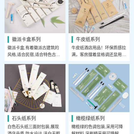
徽派卡盒系列
牛皮纸系列
徽派卡盒,有着徽派古建筑的
牛皮纸酒店用品！环保质感拉
风格,适合民宿,适合特色古街
满，客房摆着显格调还显用心
使用
✨
石头纸系列
橄榄绿纸系列
白色石头纸三面封包装,展现
橄榄绿的色调包装,采用可降
酒店品质,防水设计,洁白无暇.
解材料,牙刷柄采用可降解植