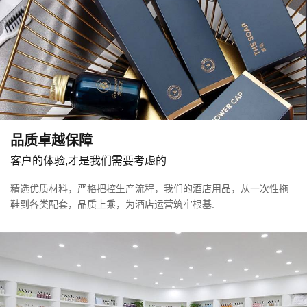
持我们的新老客户、合作伙伴、各界...
什么是独立站？如何给外贸独立站引流推广？
08-31
什么是独立站？如何给外贸独立站引流推广？
从三笑的历史到杭集的辉煌：探索酒店用品之都的前世今生
03-22
在时光的褶皱里，中国牙刷手工业的故事写满
匠心传承的温度。二十世纪三十年代的江南小
品质卓越保障
镇杭集，韩永明于晨雾未散时便在作坊调试牙...
客户的体验,才是我们需要考虑的
金坛退房时，这6种免费物品酒店巴不得你拿走，错过就亏大了
03-13
精选优质材料，严格把控生产流程，我们的酒店用品，从一次性拖
很多人在酒店退房时，可能会顺手将一些物品
鞋到各类配套，品质上乘，为酒店运营筑牢根基.
带回家中。然而，并非所有东西都可以免费带
走，有些是需要付费的。这里列举...
金坛酒店一次性用品管理要点与展望
08-26
作为酒店负责人，一次性酒店用品是日常运营
中不容忽视的关键环节，它不仅关乎客户体