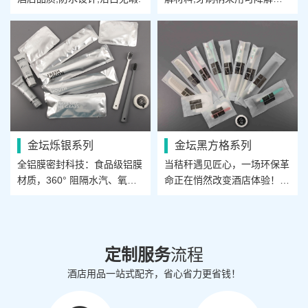
物纤维，握感轻盈贴合...
金坛烁银系列
金坛黑方格系列
全铝膜密封科技：食品级铝膜
当秸秆遇见匠心，一场环保革
材质，360° 阻隔水汽、氧气
命正在悄然改变酒店体验！我
与异味，长效保鲜...
们以麦秆、稻壳等天然...
定制服务
流程
酒店用品一站式配齐，省心省力更省钱！