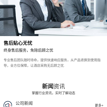
扬州卓韵酒店用品 - 一站式采购的卓越之选
08-26
在竞争激烈的酒店用品市场中，扬州卓韵酒店
用品脱颖而出，以 “品质铸就卓越，一站式采购
的安心之选” 为核心理念，为酒店行业...
2026 马年新春贺词｜卓韵酒店用品：以卓然品质，赴新岁华章
02-17
金驹踏春来，瑞气盈门庭。值此 2026 丙午马年
新春佳节，卓韵酒店用品向长期以来信任、支
售后贴心无忧
持我们的新老客户、合作伙伴、各界...
终身售后服务，免除后顾之忧
专业售后团队随时待命，提供快速响应服务，从产品退换到使用指
什么是独立站？如何给外贸独立站引流推广？
08-31
导，全方位保障，让酒店采购无后顾之忧.
什么是独立站？如何给外贸独立站引流推广？
从三笑的历史到杭集的辉煌：探索酒店用品之都的前世今生
03-22
新闻
资讯
在时光的褶皱里，中国牙刷手工业的故事写满
掌握行业资讯，实时了解动态
匠心传承的温度。二十世纪三十年代的江南小
镇杭集，韩永明于晨雾未散时便在作坊调试牙...
公司新闻
更多+