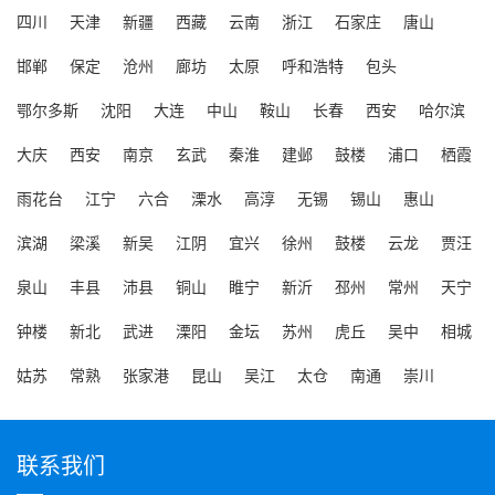
四川
天津
新疆
西藏
云南
浙江
石家庄
唐山
邯郸
保定
沧州
廊坊
太原
呼和浩特
包头
鄂尔多斯
沈阳
大连
中山
鞍山
长春
西安
哈尔滨
大庆
西安
南京
玄武
秦淮
建邺
鼓楼
浦口
栖霞
雨花台
江宁
六合
溧水
高淳
无锡
锡山
惠山
滨湖
梁溪
新吴
江阴
宜兴
徐州
鼓楼
云龙
贾汪
泉山
丰县
沛县
铜山
睢宁
新沂
邳州
常州
天宁
钟楼
新北
武进
溧阳
金坛
苏州
虎丘
吴中
相城
姑苏
常熟
张家港
昆山
吴江
太仓
南通
崇川
联系我们