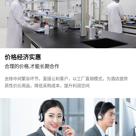
在时光的褶皱里，中国牙刷手工业的故事写满
匠心传承的温度。二十世纪三十年代的江南小
镇杭集，韩永明于晨雾未散时便在作坊调试牙...
金坛退房时，这6种免费物品酒店巴不得你拿走，错过就亏大了
03-13
很多人在酒店退房时，可能会顺手将一些物品
带回家中。然而，并非所有东西都可以免费带
价格经济实惠
走，有些是需要付费的。这里列举...
合理的价格,才能长期合作
金坛酒店一次性用品管理要点与展望
08-26
去除中间繁杂环节，直接让利客户，以工厂直销模式，为酒店提供
作为酒店负责人，一次性酒店用品是日常运营
高性价比用品，降低采购成本，提升利润空间.
中不容忽视的关键环节，它不仅关乎客户体
验，更与酒店成本、环保责任紧密相连。
金坛一次性酒店用品：便捷与卫生的酒店之选
08-26
一次性酒店用品并非新生事物，其发展历程可
追溯至几十年前。起初，简单的一次性牙刷、
梳子等产品，旨在为宾客提供便利。随着时代...