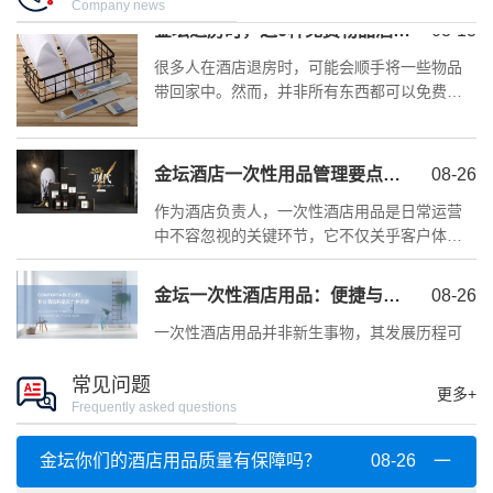
金坛退房时，这6种免费物品酒店巴不得你拿走，错过就亏大了
03-13
Company news
很多人在酒店退房时，可能会顺手将一些物品
带回家中。然而，并非所有东西都可以免费带
走，有些是需要付费的。这里列举...
金坛酒店一次性用品管理要点与展望
08-26
作为酒店负责人，一次性酒店用品是日常运营
中不容忽视的关键环节，它不仅关乎客户体
验，更与酒店成本、环保责任紧密相连。
金坛一次性酒店用品：便捷与卫生的酒店之选
08-26
一次性酒店用品并非新生事物，其发展历程可
追溯至几十年前。起初，简单的一次性牙刷、
梳子等产品，旨在为宾客提供便利。随着时代...
常见问题
扬州卓韵酒店用品 - 一站式采购的卓越之选
08-26
更多+
Frequently asked questions
在竞争激烈的酒店用品市场中，扬州卓韵酒店
用品脱颖而出，以 “品质铸就卓越，一站式采购
金坛你们的酒店用品质量有保障吗？
08-26
的安心之选” 为核心理念，为酒店行业...